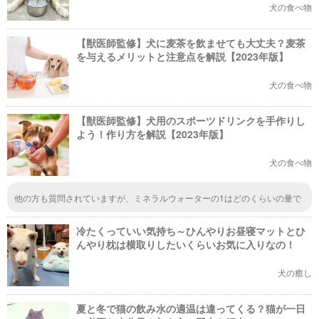
犬の食べ物
【獣医師監修】犬に麦茶を飲ませても大丈夫？麦茶
を与えるメリットと注意点を解説【2023年版】
犬の食べ物
【獣医師監修】犬用のスポーツドリンクを手作りし
よう！作り方を解説【2023年版】
犬の食べ物
他の方も質問されていますが、ミネラルウォーターの1はどのくらいの量で
すか？ 個々に返信してくれているのでしょうか？ もう何年も前の記事なの
で返信は出来ませんか？ 分量が分からないので今のところはスポドリを浄
冷たくっていい気持ち～ひんやりお昼寝マットとひ
水で10倍くらいに薄めて与えています。 (以前何かの記事で獣医師が10倍く
らいに薄めてと記載していたので…)
んやり枕は横取りしたいくらいお気に入りなの！
犬の癒し
夏と冬で猫の飲み水の適温は違ってくる？猫が一日