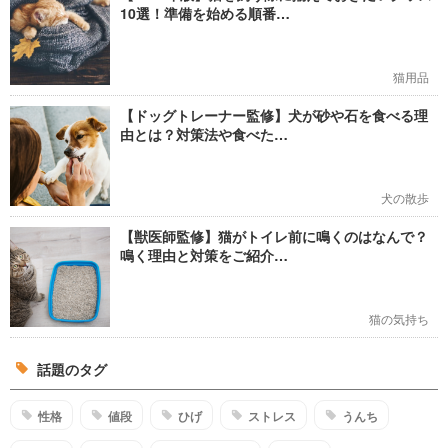
10選！準備を始める順番…
猫用品
【ドッグトレーナー監修】犬が砂や石を食べる理
由とは？対策法や食べた…
犬の散歩
【獣医師監修】猫がトイレ前に鳴くのはなんで？
鳴く理由と対策をご紹介…
猫の気持ち
話題のタグ
性格
値段
ひげ
ストレス
うんち