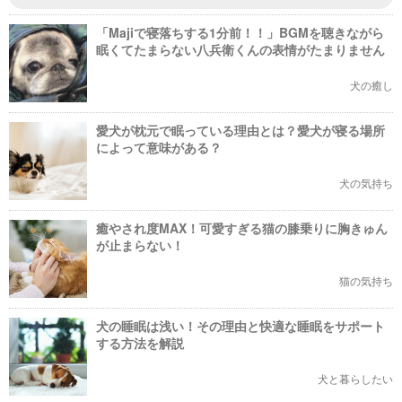
「Majiで寝落ちする1分前！！」BGMを聴きながら
眠くてたまらない八兵衛くんの表情がたまりません
犬の癒し
愛犬が枕元で眠っている理由とは？愛犬が寝る場所
によって意味がある？
犬の気持ち
癒やされ度MAX！可愛すぎる猫の膝乗りに胸きゅん
が止まらない！
猫の気持ち
犬の睡眠は浅い！その理由と快適な睡眠をサポート
する方法を解説
犬と暮らしたい