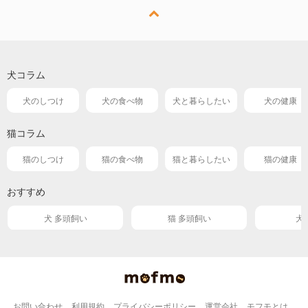
犬コラム
犬のしつけ
犬の食べ物
犬と暮らしたい
犬の健康
猫コラム
猫のしつけ
猫の食べ物
猫と暮らしたい
猫の健康
おすすめ
犬 多頭飼い
猫 多頭飼い
犬
お問い合わせ
利用規約
プライバシーポリシー
運営会社
モフモとは