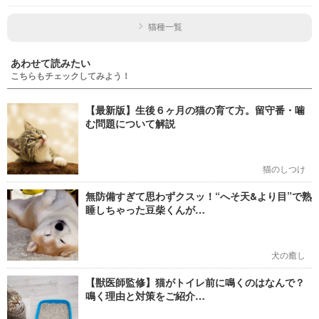
猫種一覧
あわせて読みたい
こちらもチェックしてみよう！
【最新版】生後６ヶ月の猫の育て方。留守番・噛
む問題について解説
猫のしつけ
無防備すぎて思わずクスッ！“へそ天&より目”で熟
睡しちゃった豆柴くんが…
犬の癒し
【獣医師監修】猫がトイレ前に鳴くのはなんで？
鳴く理由と対策をご紹介…