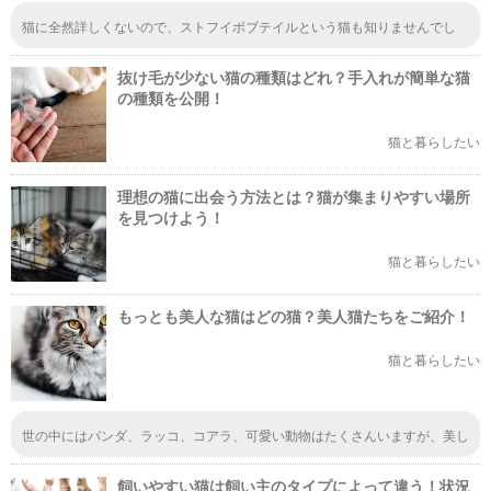
猫に全然詳しくないので、ストフイボブテイルという猫も知りませんでし
た。最近は住宅がマンショに移り住む人が多くて、犬よりも猫が飼いやすい
とのことで人気があるみたいです。なので、あまり大きくならない猫ちゃん
抜け毛が少ない猫の種類はどれ？手入れが簡単な猫
も人気がありそうですね。
の種類を公開！
猫と暮らしたい
理想の猫に出会う方法とは？猫が集まりやすい場所
を見つけよう！
猫と暮らしたい
もっとも美人な猫はどの猫？美人猫たちをご紹介！
猫と暮らしたい
世の中にはパンダ、ラッコ、コアラ、可愛い動物はたくさんいますが、美し
い動物は猫だけだと思います。
飼いやすい猫は飼い主のタイプによって違う！状況