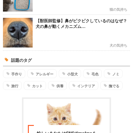
猫の気持ち
【獣医師監修】鼻がピクピクしているのはなぜ？
犬の鼻が動くメカニズム…
犬の気持ち
話題のタグ
手作り
アレルギー
小型犬
毛色
ノミ
旅行
カット
供養
インテリア
撫でる
忙しいあなたはSNSでmofmoを