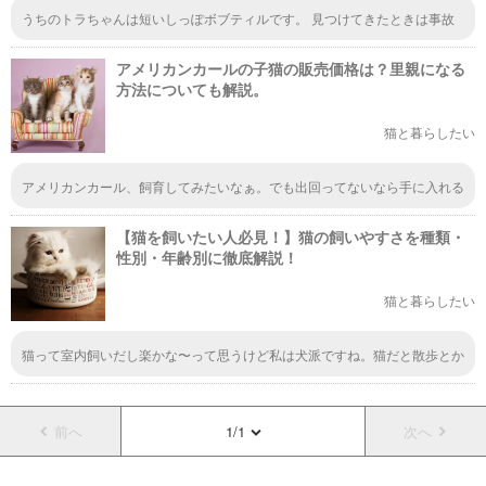
うちのトラちゃんは短いしっぽボブティルです。 見つけてきたときは事故
で尻尾が切れたのかと思いました、 今も元気11歳です
アメリカンカールの子猫の販売価格は？里親になる
方法についても解説。
猫と暮らしたい
アメリカンカール、飼育してみたいなぁ。でも出回ってないなら手に入れる
方法はないですよね。特殊な猫みたいだから、そもそも増やそうとしても難
しいんだろうなぁ。
【猫を飼いたい人必見！】猫の飼いやすさを種類・
性別・年齢別に徹底解説！
猫と暮らしたい
猫って室内飼いだし楽かな〜って思うけど私は犬派ですね。猫だと散歩とか
行かなくて良いから良いな〜とはよく思いますが、なぜだか昔から犬派で
す。なんだか犬のほうが可愛いと思っちゃいます。でも雄猫が甘えん坊とは
初めて聞いてのでびっくりしました。
前へ
1/1
次へ