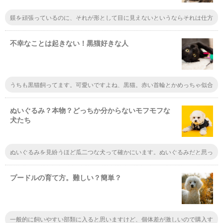
躾を頑張っているのに、それが形として目に見えないというならそれは仕方
がないけど、躾をしないというのは一番ダメだと思います。なので、躾が出
来ないの方が、躾をしないよりはいいと思います。
不幸なことは起きない！黒猫好きな人
うちも黒猫飼ってます。可愛いですよね、黒猫。赤い首輪とかめっちゃ似合
うんですよ。クールな外見なのに、甘えん坊で、寂しがりやで、猫とは思え
ない飼い主ラブな猫ですよ。黒猫を飼育しだしてから毎日ハッピーです。
ぬいぐるみ？本物？どっちか分からないモフモフな
犬たち
ぬいぐるみを見紛うほど瓜二つな犬って確かにいます。ぬいぐるみだと思っ
ていたのに本当は犬だったなんていうのはよくあります。遠目から見ると、
もふもふすぎて余計にわかりにくくなってしまいます。
プードルの育て方。難しい？簡単？
一般的に飼いやすい部類に入ると思いますけど、個体差が激しいので購入す