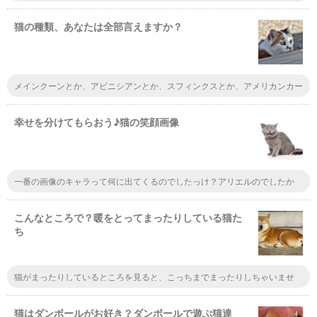
なマルチーズ。とにかく甘えん坊でアイドルみたいに可愛いです。特にトリ
ミング後は、街ゆく人がたびたび振り返るほど愛らしいです。
猫の種類、あなたは全部言えますか？
メインクーンとか、アビニシアンとか、スフィンクスとか、アメリカンカー
ルとか、アメリカンショートヘアとかラグドールとか、ベンガル、スコティ
ッシュフォールド、マンチカンぐらいじゃなかなー何日間もねこのことを勉
強したらもっと行けそうな気がする(謎の自信)
幸せを分けてもらおう♪猫の笑顔画像
一番の画像のキャラって何に出てくるのでしたっけ？アリエルのでしたか
ね？ディズニー系だったような記憶があるんですが、なんですか？思い出せ
そうで思い出せなくてもやもやしてます、教えて〜〜
こんなところで？暖をとってまったりしている猫た
ち
猫がまったりしているところを見ると、こっちまでまったりしちゃいませ
ん？癒されるっていうかぁ。昨日も猫を見てきたんだけど、やっぱり可愛か
ったですよ。いつ見ても可愛いですよね。
猫はダンボールがお好き？ダンボールで遊ぶ猫達