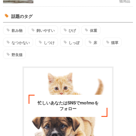
猫用品
話題のタグ
飲み物
飼いやすい
ひげ
体重
なつかない
しつけ
しっぽ
床
猫草
野良猫
忙しいあなたはSNSでmofmoを
フォロー