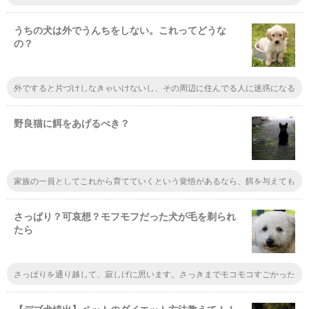
るときにしっかりと見極めないとだめです。もし購入してから性格に難あり
ってことが分かったら、早めに躾を徹底しないと近所迷惑になりかねません
うちの犬は外でうんちをしない。これってどうな
の？
外ですると片づけしなきゃいけないし、その周辺に住んでる人に迷惑になる
のはもちろんだから家でするっていうならそれはいいことだと思うよ。片づ
けない飼い主も多いし、外でしないのは躾できてるってことで
野良猫に餌をあげるべき？
家族の一員としてこれから育てていくという覚悟があるなら、餌を与えても
良いと思いますが、そうではないのなら、与えないべきでしょう。一回与え
ると、何度でもやってきます。
さっぱり？可哀想？モフモフだった犬が毛を剃られ
たら
さっぱりを通り越して、寂しげに思います。さっきまでモコモコすごかった
のに、今は毛がないんだ、、、と、しんみりします。モコモコのヤギが毛刈
りされた後も、同じような感覚になりますね。でも、重いのから解放されて
よかったねとも感じますよ。