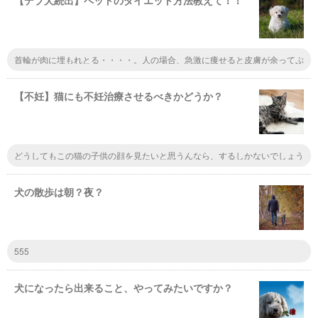
【デブ犬続出】ペットのダイエット方法教えて！！
首輪が肉に埋もれとる・・・・。人の場合、急激に痩せると皮膚が余ってぷ
よぷよになるそうだから、ゆっくり痩せることが肝心なのかなって。あとは
基本だけど、食べ過ぎ注意
【不妊】猫にも不妊治療させるべきかどうか？
どうしてもこの猫の子供の顔を見たいと思うんなら、するしかないでしょう
けど、猫本人はそれを嫌がっているかもしれないわけだしで、これって人間
がいくら考えたところで、堂々巡りになって、答えのない問題のような気が
します。
犬の散歩は朝？夜？
555
犬になったら出来ること、やってみたいですか？