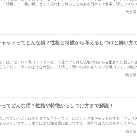
。「珍種」、「希少種」として扱われてれることもある日本では非常に珍しいスウ
ド、いったいどんな犬なのでしょうか？今回はスウェディッシュバルフンドの特徴
犬と暮
です。
キャットってどんな猫？性格と特徴から考えるしつけと飼い方
ットは、セイロン島（スリランカ）で見つけられた現地の猫から交配された新しい
あるアビシニアンのような外見に、人懐こく賢い性格のギャップが魅力です。神秘
合いに特徴があります。利口なので、コツを学べば飼い方やしつけが楽な猫です。
猫と暮
ーってどんな猫？性格や特徴からしつけ方まで解説！
ついて聞いたことはありますか？チャウシーはジャングルキャットの学名「フェリ
前が来ています。日本ではまだ知名度は低いですが、海外では人気の高まってきて
ャウシーの性格や特徴、飼い方やしつけまでを見てみましょう。
猫と暮