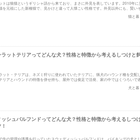
ットは狼猫というギリシャ語から来ており、まさに外見を表しています。2010年に
猫を元祖にした新種猫で、見かけと違って人懐こい性格です。外見以外にも、賢い
うな猫」とも言われます。その飼い方からしつけのコツまで解説します。
猫と暮
ンラットテリアってどんな犬？性格と特徴から考えるしつけと
ラット・テリアは、ネズミ狩りに使われていたテリアに、猟犬のハウンド種を交配
テリアとハウンドの特徴を併せ持ち、屋外では俊足で活発、家の中ではくつろいで
の動物を追う猟犬の習性を、しつけできちんと直してあげれば、初心者でも飼い方
犬と暮
ィッシュバルフンドってどんな犬？性格と特徴から考えるしつ
ツ！
で牛の管理や誘導を行っていたスウェディッシュバルフンドは、バイキングの犬と