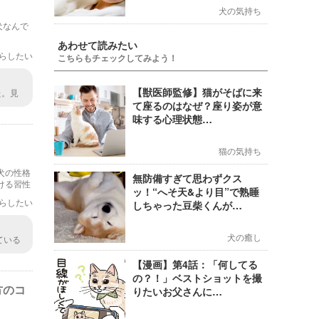
犬の気持ち
犬なんで
あわせて読みたい
らしたい
こちらもチェックしてみよう！
【獣医師監修】猫がそばに来
た。見
ね。抜
て座るのはなぜ？座り姿が意
味する心理状態…
猫の気持ち
犬の性格
無防備すぎて思わずクス
ける習性
ッ！“へそ天&より目”で熟睡
らしたい
しちゃった豆柴くんが…
犬の癒し
ている
【漫画】第4話：「何してる
の？！」ベストショットを撮
方のコ
りたいお父さんに…