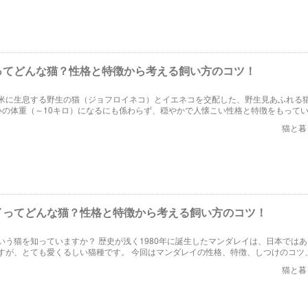
ってどんな猫？性格と特徴から考える飼い方のコツ！
米に生息する野生の猫（ジョフロイネコ）とイエネコを交配した、野生見あふれる
いの体重（～10キロ）になるにも係わらず、穏やかで人懐こい性格と特徴をもって
ですが、サファリを飼いたい人向けに飼い方やしつけをアドバイスします。
猫と暮
イってどんな猫？性格と特徴から考える飼い方のコツ！
いう猫を知っていますか？ 歴史が浅く1980年に誕生したマンダレイは、日本では
すが、とても愛くるしい猫種です。 今回はマンダレイの性格、特徴、しつけのコツ
介していきます！
猫と暮