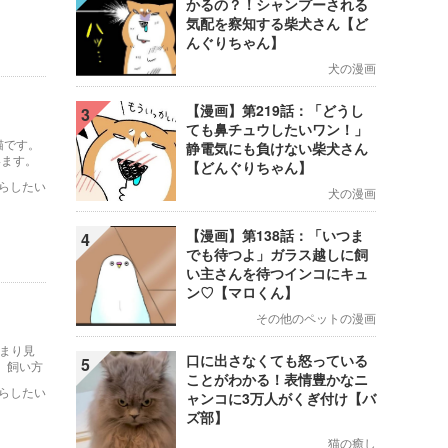
かるの？！シャンプーされる
気配を察知する柴犬さん【ど
んぐりちゃん】
犬の漫画
【漫画】第219話：「どうし
3
ても鼻チュウしたいワン！」
猫です。
静電気にも負けない柴犬さん
います。
【どんぐりちゃん】
らしたい
犬の漫画
【漫画】第138話：「いつま
4
でも待つよ」ガラス越しに飼
い主さんを待つインコにキュ
ン♡【マロくん】
その他のペットの漫画
あまり見
口に出さなくても怒っている
5
、飼い方
ことがわかる！表情豊かなニ
らしたい
ャンコに3万人がくぎ付け【バ
ズ部】
猫の癒し