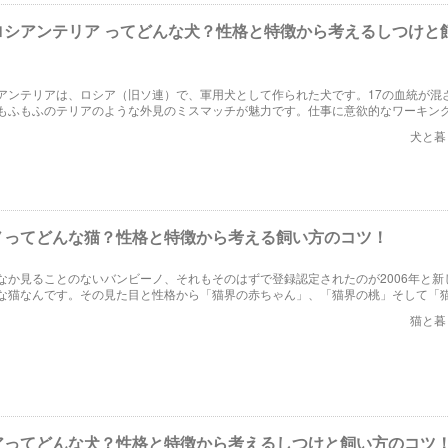
ロシアンテリア ってどんな犬？性格と特徴から考えるしつけと
アンテリアは、ロシア（旧ソ連）で、軍用犬として作られた犬です。17の血統が混
もふもふのテリアのような外見のミスマッチが魅力です。仕事に意欲的なワーキン
、コツを知って家庭用の犬としてしつければ、子どもとも仲良くする飼い方ができ
犬と暮
ノってどんな猫？性格と特徴から考える飼い方のコツ！
なか見ることのないバンビーノ、それもそのはずで登録認定されたのが2006年と新
な猫なんです。その見た目と性格から「猫界の赤ちゃん」、「猫界の桃」そして「
れているそうです。一体どういうことなのでしょうか。今回はバンビーノの特徴や
猫と暮
ます
アってどんな犬？性格と特徴から考えるしつけと飼い方のコツ