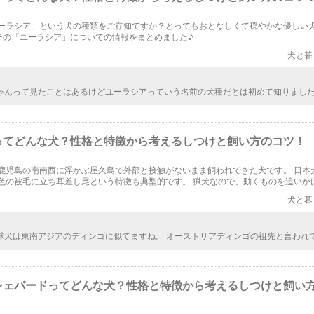
ーラシア」という犬の種類をご存知ですか？とってもおとなしくて穏やかな優しい
その「ユーラシア」についての情報をまとめました♪
犬と暮
ゃんって見たことはあるけどユーラシアっていう名前の犬種だとは初めて知りまし
格が穏やかで優しいって良いですね。しつけもしやすそうだし、飼いやすそうです
とかはすごい大変そうですが。
ってどんな犬？性格と特徴から考えるしつけと飼い方のコツ！
鹿児島の南南西に浮かぶ屋久島で外部と接触がないまま飼われてきた犬です。 日本
色の被毛に立ち耳差し尾という特徴も典型的です。 猟犬なので、動くものを追いか
しつけを行えば、飼い方は難しくなく、家庭用の番犬にも適しています。
犬と暮
球犬は東南アジアのディンゴに似てますね。 オーストリアディンゴの祖先と言われ
っくりです。
シェパードってどんな犬？性格と特徴から考えるしつけと飼い