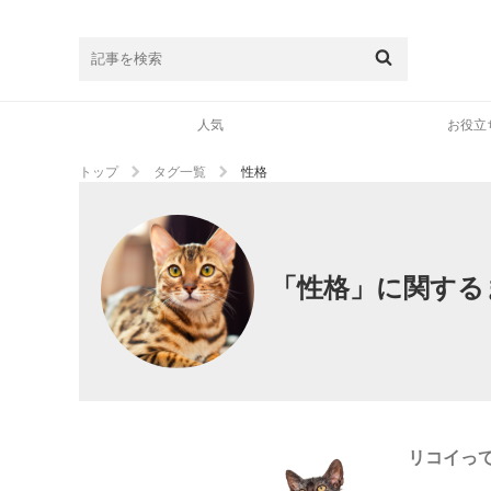
人気
お役立
トップ
タグ一覧
性格
「性格」に関する
リコイっ