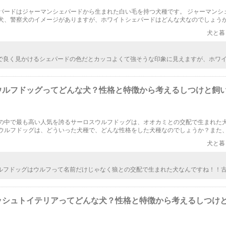
パードはジャーマンシェパードから生まれた白い毛を持つ犬種です。 ジャーマンシ
犬、警察犬のイメージがありますが、ホワイトシェパードはどんな犬なのでしょうか
ドの性格や特徴、飼い方やしつけ方のコツについて説明します。
犬と暮
で良く見かけるシェパードの色だとカッコよくて強そうな印象に見えますが、ホワ
場合は可愛らしく凛とした印象が前面に出ている感じですかね。色が違うだけでこ
ものなんですね。
ウルフドッグってどんな犬？性格と特徴から考えるしつけと飼
の中で最も高い人気を誇るサーロスウルフドッグは、オオカミとの交配で生まれた
ウルフドッグは、どういった犬種で、どんな性格をした犬種なのでしょうか？また
どういった方法がいいのでしょうか？今回は、サーロスウルフドッグについて紹介
犬と暮
す。
ルフドッグはウルフって名前だけじゃなく狼との交配で生まれた犬なんですね！！
取り戻すって凄いなー。そりゃ飼い主に懐いて愛想よくする犬ではないですよね。
は難しそうだけど、憧れちゃうな。
ッシュトイテリアってどんな犬？性格と特徴から考えるしつけ
！