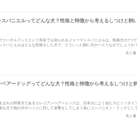
ンスパニエルってどんな犬？性格と特徴から考えるしつけと飼
ヴァハテルフンドという別名でも知られるジャーマンスパニエルは、鳥猟犬の1つで
ンスパニエルはどんな性格をした犬で、どういった飼い方がベストなのでしょうか
ンスパニエルについて紹介していきたいともいます。
犬と暮
ンベアードッグってどんな犬？性格と特徴から考えるしつけと
生まれの狩猟犬であるカレリアンベアードッグは、日本犬によく似たスピッツタイ
敢な犬で他の犬やペットに対して攻撃をしてしまう為にコンパニオン・ドッグとし
犬種とされます。今回は、カレリアンベアードッグについて紹介していきたいと思
犬と暮