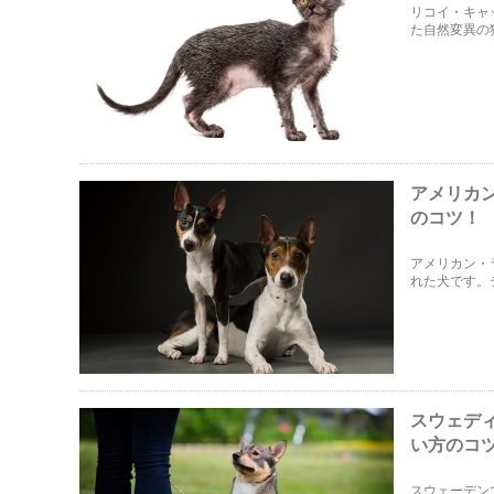
リコイ・キャ
た自然変異の
から「犬のよ
アメリカ
のコツ！
アメリカン・
れた犬です。
性格です。他
です。
スウェデ
い方のコ
スウェーデン