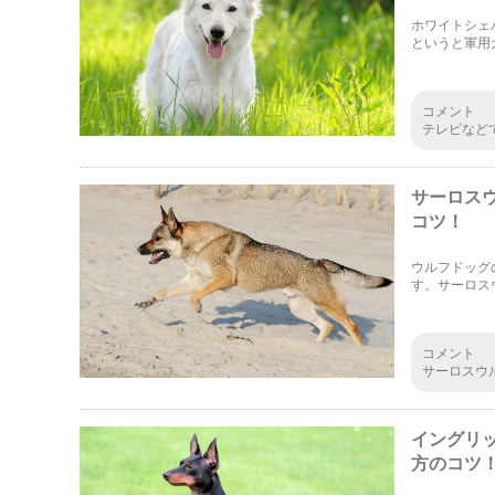
ホワイトシェ
というと軍用
イトシェパー
コメント
テレビなど
ェパードの
象が変わる
サーロス
コツ！
ウルフドッグ
す。サーロス
方法としては
たいと思いま
コメント
サーロスウ
種の能力を
飼育するの
イングリ
方のコツ