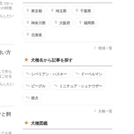
見つかっ
その特徴
東京都
埼玉県
千葉県
らしたい
神奈川県
大阪府
福岡県
北海道
地域一覧
飼い方
犬種名から記事を探す
して作ら
シベリアン・ハスキー
ドーベルマン
過ごせる
が楽な犬
らしたい
ビーグル
ミニチュア・シュナウザー
柴犬
犬種一覧
けと飼
犬種図鑑
しても名