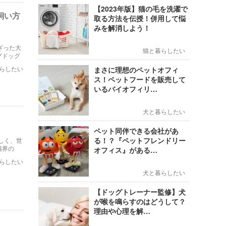
【2023年版】猫の毛を洗濯で
飼い方
取る方法を伝授！併用して悩
みを解消しよう！
ざった大
猫と暮らしたい
グドッグ
ます。
らしたい
まさに理想のペットオフィ
ス！ペットフードを販売して
いるバイオフィリ…
犬と暮らしたい
ペット同伴できる会社があ
る！？『ペットフレンドリー
しく、世
猫界の
オフィス』がある…
飼い方の
らしたい
犬と暮らしたい
【ドッグトレーナー監修】犬
が喉を鳴らすのはどうして？
理由や心理を解…
！