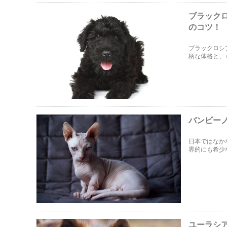
ブラック
のコツ！
ブラックロシ
柄な体格と、
の性格を持ち
バンビー
日本ではなか
界的にも希少
猿」とも呼ば
コツを紹介し
ユーラシ