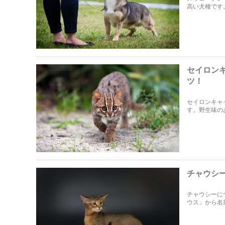
高い犬種です
シュバルフン
のコツの紹介
セイロン
ツ！
セイロンキャ
す。野生味の
のある毛の色
チャウシ
チャウシーに
ウス」から名
です。ではチ