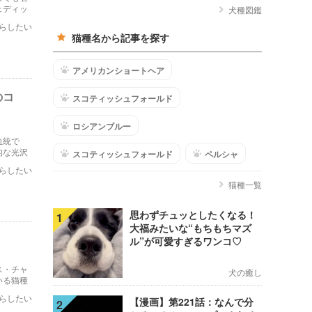
ェディッ
犬種図鑑
や飼い方
らしたい
猫種名から記事を探す
アメリカンショートヘア
のコ
スコティッシュフォールド
ロシアンブルー
血統で
的な光沢
スコティッシュフォールド
ペルシャ
らしたい
猫種一覧
思わずチュッとしたくなる！
1
大福みたいな“もちもちマズ
ル”が可愛すぎるワンコ♡
ス・チャ
犬の癒し
いる猫種
らしたい
【漫画】第221話：なんで分
2