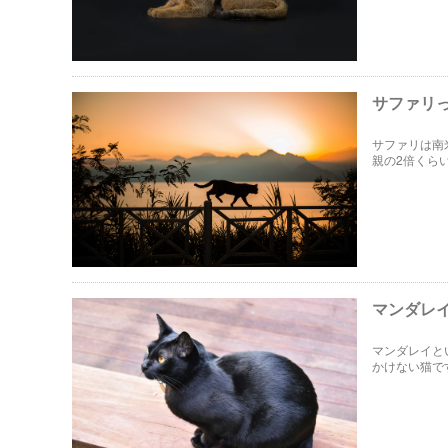
サファリ
サファリは南
親の2倍くら
少しだけ高価
マンダレ
マンダレイと
かけない猫で
についてご紹