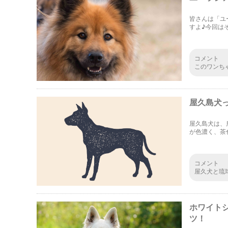
皆さんは「ユ
すよ♪今回は
コメント
このワンち
た目通り性
け毛のケア
屋久島犬
屋久島犬は、
が色濃く、茶
に気を付けて
コメント
屋久犬と琉
タイプにそ
ホワイト
ツ！