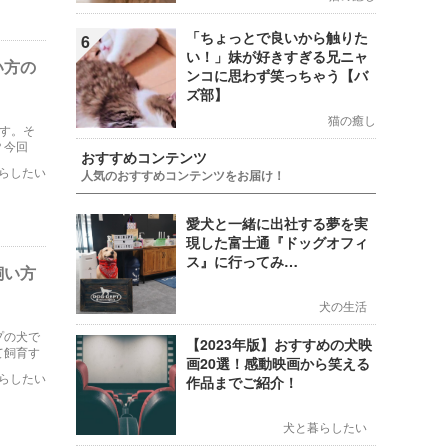
「ちょっとで良いから触りた
6
い！」妹が好きすぎる兄ニャ
い方の
ンコに思わず笑っちゃう【バ
ズ部】
猫の癒し
す。そ
？今回
おすすめコンテンツ
らしたい
人気のおすすめコンテンツをお届け！
愛犬と一緒に出社する夢を実
現した富士通『ドッグオフィ
ス』に行ってみ…
飼い方
犬の生活
プの犬で
【2023年版】おすすめの犬映
て飼育す
画20選！感動映画から笑える
います。
らしたい
作品までご紹介！
犬と暮らしたい