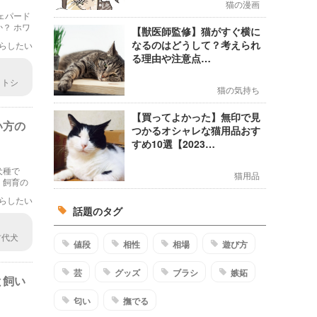
猫の漫画
ェパード
？ ホワ
【獣医師監修】猫がすぐ横に
なるのはどうして？考えられ
らしたい
る理由や注意点…
イトシ
猫の気持ち
うも印
【買ってよかった】無印で見
い方の
つかるオシャレな猫用品おす
すめ10選【2023…
犬種で
猫用品
、飼育の
していき
らしたい
話題のタグ
古代犬
値段
相性
相場
遊び方
日本で
芸
グッズ
ブラシ
嫉妬
と飼い
匂い
撫でる