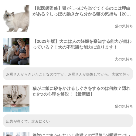
【獣医師監修】猫がしっぽを当ててくるのには理由
がある？しっぽの動きから分かる猫の気持ち【2023
年版】
猫の気持ち
【2023年版】犬には人の妊娠を察知する能力が備わ
っている？！犬の不思議な能力に迫ります！
犬の気持ち
お母さんからきいたことなのですが、お母さんが妊娠してから、実家で飼っ
ていた犬がお腹あたりにボールを持っていったり、毎日寝る時ににおいをか
いていたらしいです
猫がご飯に砂をかけるしぐさをするのは何故？隠れ
た6つの心理を解説！【最新版】
猫の気持ち
広告が多くて、読みにくい
絶対にごまかせない！他猫との“浮気”が愛猫にバレ