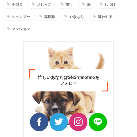
小型犬
おしっこ
旅行
海
しつけ
シャンプー
耳掃除
やきもち
嫌われる
マンション
忙しいあなたはSNSでmofmoを
フォロー