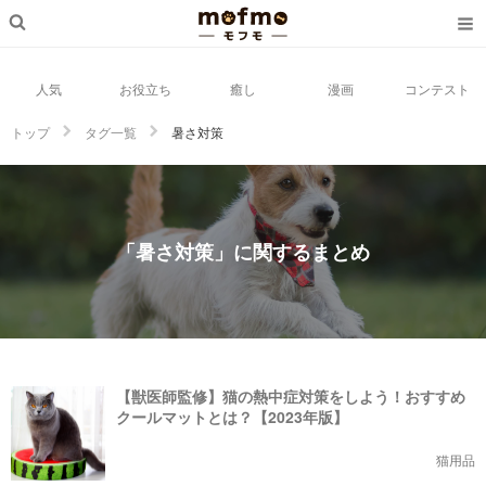
人気
お役立ち
癒し
漫画
コンテスト
トップ
タグ一覧
暑さ対策
「暑さ対策」に関するまとめ
【獣医師監修】猫の熱中症対策をしよう！おすすめ
クールマットとは？【2023年版】
猫用品