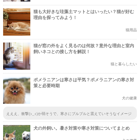
猫も大好きな珪藻土マットとはいったい？猫が好む
理由を探ってみよう！
猫用品
猫が窓の外をよく見るのは何故？意外な理由と室内
飼いネコとの接し方を解説！
猫と暮らしたい
ポメラニアンは寒さは平気？ポメラニアンの寒さ対
策と必要時期
犬の健康
えええ、衝撃(>_<)か弱そうで、寒さにブルブルと震えていそうなイメージ
あったから、寒がりさんって勝手に思ってた！でも寒さに強いらしくて、見
た目によらないわね。寒さに強いって聞くと、か弱そうなイメージが少し薄
犬の外飼い。暑さ対策や寒さ対策についてまとめ
らいだ。