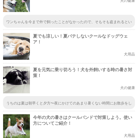
犬の健康
ワンちゃんを今まで外で飼ったことがなかったので、そもそも盗まれるとい
うことを想定したことがありませんでした。でも、防犯設備ってそれだけ重
要なんですね。また、ワンちゃんの健康のために必要な衛生品も揃えたいと
夏でも涼しい！夏バテしないクールなドッグウェ
思いました。
ア！
犬用品
夏を元気に乗り切ろう！犬を外飼いする時の暑さ対
策！
犬の健康
うちのは夏は朝早くと夕方〜夜にかけてのあまり暑くない時間にお散歩をし
ています。ワンちゃんも夏バテすると聞いてからは心配だし可愛そうなの
で、少しでも暑くない時間にお散歩をするようになりました。言葉が発せな
今年の犬の暑さはクールバンドで対策しよう。使い
い分ちゃんとしてあげたいですからね。
方についてご紹介！
犬用品