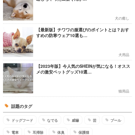
犬の癒し
【最新版】チワワの服選びのポイントとは？おす
すめの防寒ウェア10選も…
犬用品
【2023年版】今人気のSHEINが気になる！オスス
メの激安ペットグッズ10選…
猫用品
話題のタグ
ドッグフード
なでる
威嚇
芸
プール
電車
耳掃除
体臭
保護猫