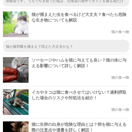
体験談です。 うちで引き取った猫は、北海道の屋外でネズミを捕る為だけ
に飼われてました。 毎日のようにネズミを獲り(たまに食べてた)、狐もよく
出る不衛生な環境で3年過ごし、とても汚なかった。 ほぼ100パーセントの
猫が捕まえた虫を食べるけど大丈夫？食べたら危険
確率で、ふたつみっつは何かの病気持ちだろうと覚悟して病院に連れて行き
ましたが、汚れてるだけで 病気はなかったですよ。 これまで100匹以上も
な生き物についても解説
鼠を捕獲し、 そのうち約10匹は食べてる現場を押さえましたので、運が良
かっただけではなく、思ってるより感染症に移る可能性は低いと言えるので
猫の食べ物
はないでしょうか。 可能性が高いと言われると100パーセントに近い確率を
意識してしまい、過剰に不安になりますが案外、そこまで心配しなくていい
と思います。
猫が揚羽蝶を捕まえて咥えた大丈夫かな？
ソーセージやハムを猫に与えても良い？猫の体に与
える影響について詳しく解説！
猫の食べ物
イカやタコは猫に食べさせてはいけない？過剰摂取
した場合のリスクや対処法を紹介！
猫の食べ物
猫に生卵の白身が危険な理由とは？卵を猫に与える
際の注意点や適量を詳しく解説！