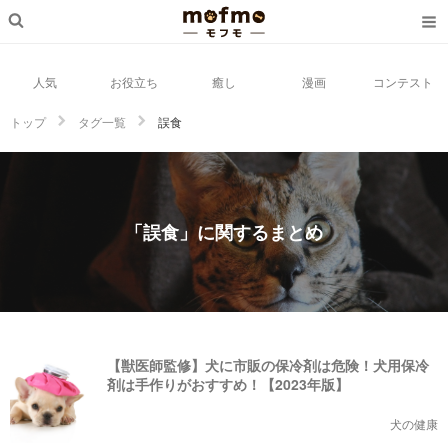
人気
お役立ち
癒し
漫画
コンテスト
トップ
タグ一覧
誤食
「誤食」に関するまとめ
【獣医師監修】犬に市販の保冷剤は危険！犬用保冷
剤は手作りがおすすめ！【2023年版】
犬の健康