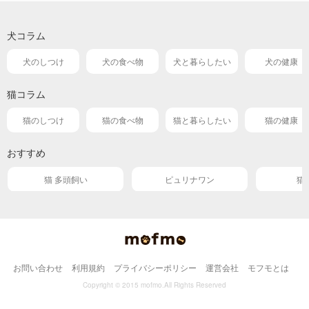
犬コラム
犬のしつけ
犬の食べ物
犬と暮らしたい
犬の健康
猫コラム
猫のしつけ
猫の食べ物
猫と暮らしたい
猫の健康
おすすめ
猫 多頭飼い
ピュリナワン
猫
お問い合わせ
利用規約
プライバシーポリシー
運営会社
モフモとは
Copyright © 2015 mofmo.All Rights Reserved