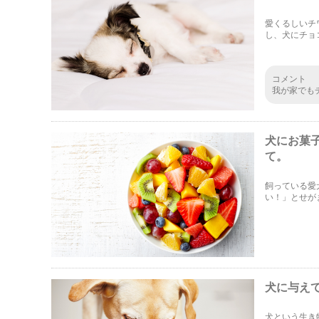
愛くるしいチ
し、犬にチョ
ワがチョコを
コメント
我が家でも
ね。家でも
ないよう、
犬にお菓
て。
飼っている愛
い！」とせが
のかもちょっ
べてみました
犬に与え
犬という生き