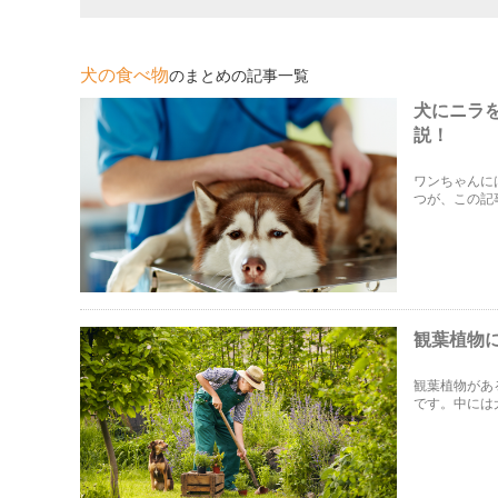
犬の食べ物
のまとめの記事一覧
犬にニラ
説！
ワンちゃんに
つが、この記
いのか、食べ
とめてみまし
観葉植物
観葉植物があ
です。中には
しまっても安