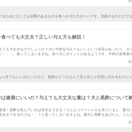
犬
するために少しでも栄養のあるものを食べさせた方がいいです。市販のものだけで
手作りしてカバーしていきたいですね。愛情も詰まって愛犬もきっと喜んでくれる
入りになったら作った甲斐も出てきますね。
を食べても大丈夫？正しい与え方も解説！
えても大丈夫なのでしょうか？犬に牛肉を与えてもいいという意見があったり、ダ
り・・・。迷ってしまいますね。食べ方にポイントがあるようです。牛肉の栄養素
していきます。
犬
なら生でもいいみたいだけど、新鮮かどうかなんて見た目じゃ完璧に分かるわけじ
は用心して、火を通したものを出すようにしなきゃなって。万が一食中毒にでもな
っとしますから。
酢は健康にいいの？与えても大丈夫な量は？犬と黒酢について
最適！黒酢を飲んでいれば長生きできる！そんなコマーシャルを見ていると、愛犬
長生きできるのでは・・？と思ってしまいますよね。愛犬に黒酢をあげたら、どん
しょうか？黒酢を与えても大丈夫なのでしょうか？
犬