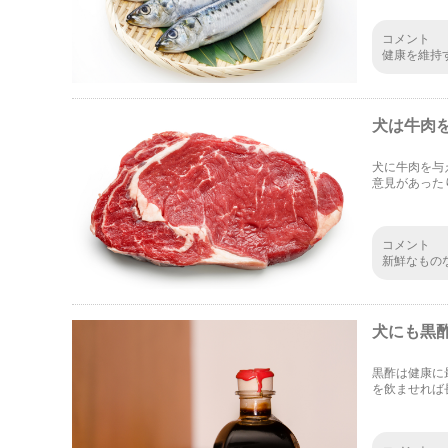
コメント
健康を維持
ない部分は
す。お気に
犬は牛肉
犬に牛肉を与
意見があった
について解説
コメント
新鮮なもの
から、ここ
と思うとぞ
犬にも黒
黒酢は健康に
を飲ませれば
得られるので