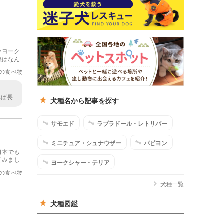
いヨーク
訣はなん
の食べ物
れば長
犬種名から記事を探す
き点や
サモエド
ラブラドール・レトリバー
ミニチュア・シュナウザー
パピヨン
日本でも
てみまし
ヨークシャー・テリア
の食べ物
犬種一覧
犬種図鑑