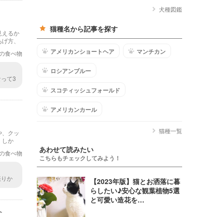
犬種図鑑
猫種名から記事を探す
見えるか
あげ方、
アメリカンショートヘア
マンチカン
の食べ物
ロシアンブルー
って3
間を測
スコティッシュフォールド
アメリカンカール
猫種一覧
や、クッ
。しか
う事もあ
あわせて読みたい
の食べ物
こちらもチェックしてみよう！
振りか
【2023年版】猫とお洒落に暮
機械を
らしたい♪安心な観葉植物5選
と可愛い造花を…
介