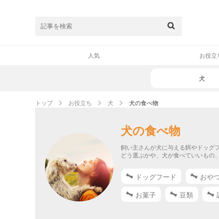
人気
お役立
犬
トップ
お役立ち
犬
犬の食べ物
犬の食べ物
飼い主さんが犬に与える餌やドッグ
どう選ぶかや、犬が食べていいもの
ドッグフード
おや
お菓子
豆類