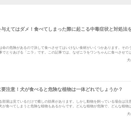
を与えてはダメ！食べてしまった際に起こる中毒症状と対処法
は命の危険があるので決して食べさせてはいけない食材がいくつかあります。その
事でとりあげる「ニラ」です。この記事では、なぜニラをワンちゃんに食べさせて
てしまうとどんな中毒症状が起きるのか、さらには食べてしまった場合の対処法に
犬
た！
に要注意！犬が食べると危険な植物は一体どれでしょうか？
る部屋は見ているだけで癒しの効果があります。しかし動物を飼っている場合は注
犬が食べてしまうと危険な植物もあるからです。どんな植物が危険で、どんな植物
心なのでしょうか？今回は犬に危険性のある植物についてまとめてみました。
犬