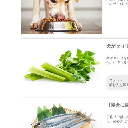
べさせてはい
な食べ物を食
犬がセロ
犬がセロリを
か、生でも食
目してみまし
コメント
噛む力を鍛
風に捉えて
ね。実際に
【愛犬に
手作りごはん
り、栄養満点
作ったごはん