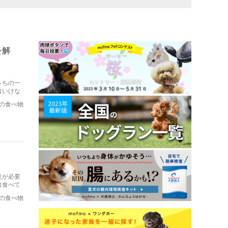
を解
うちの一
はいけな
ついてま
の食べ物
意が必要
は食べて
の食べ物