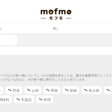
ち
癒し
フードなどの食べ物についてしっかり知識を得ることは、愛犬を健康管理にとってと
、いけないものなど、犬の食べ物に関することをまとめています。
つ
野菜
お肉
果物
穀物
飲み物
調味料
乳製品
料理