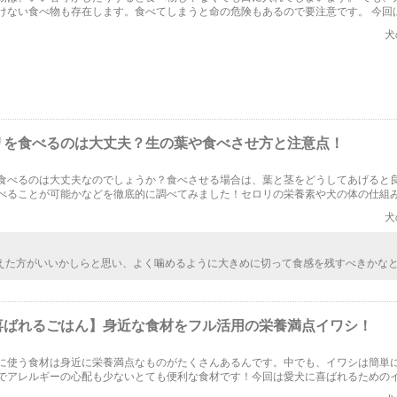
けない食べ物も存在します。食べてしまうと命の危険もあるので要注意です。 今回
べてしまった時の対処法も合わせてお話していきます。
犬
リを食べるのは大丈夫？生の葉や食べさせ方と注意点！
食べるのは大丈夫なのでしょうか？食べさせる場合は、葉と茎をどうしてあげると
べることが可能かなどを徹底的に調べてみました！セロリの栄養素や犬の体の仕組
たよ！
犬
えた方がいいかしらと思い、よく噛めるように大きめに切って食感を残すべきかな
いました。しかしそうではなく、食べやすいサイズに切ることがポイントの一つな
セロリを出す前に知っておくことができました。
喜ばれるごはん】身近な食材をフル活用の栄養満点イワシ！
に使う食材は身近に栄養満点なものがたくさんあるんです。中でも、イワシは簡単
でアレルギーの心配も少ないとても便利な食材です！今回は愛犬に喜ばれるための
を紹介します！