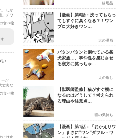
猫用品
。 しか
【漫画】第6話：洗ってもらっ
量。チワ
てもすぐに臭くなる？！ワン
の食べ物
プロ大好きワン…
ます
犬の漫画
に落ち
バタンバタンと倒れている柴
犬家族…。事件性を感じさせ
つい
る寝方に笑っちゃ…
犬の癒し
ょーだ
大丈夫な
【獣医師監修】猫がすぐ横に
などを調
の食べ物
なるのはどうして？考えられ
る理由や注意点…
猫の気持ち
【漫画】第1話：「おかえりワ
ン」まさに”ワン”ダフル・ワ
犬には食
ールド！居るだ…