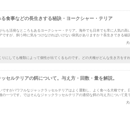
みる食事などの長生きする秘訣・ヨークシャー・テリア
がらも活発なところもあるヨークシャー・テリア。海外でも日本でも常に人気の高
アですが、飼う時に気をつけなければいけない病気がありますか？長生きできる秘
今一度、愛犬の食事も見直してみませんか？
犬
くりにしても種類によって個性が出てくるものです。どの犬種がどんな生き方をす
いのか気になりますよね。誰だって愛犬には長生きしてほしいものです。注意すべ
れば知っておきたいですね。
ラッセルテリアの餌について。与え方・回数・量を解説。
いですがパワフルなジャックラッセルテリアはよく運動し、よく食べる犬種です。
種の一つです。ではそんなジャックラッセルテリアの適切な餌の与え方について見
量についてまとめてみました。
犬