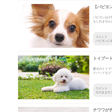
【パピヨ
パピヨンは小
もしれません
適切な量など
コメント
パピヨンに
0分しても
ってみよう
トイプー
愛犬のトイプ
クパッドなど
し、手作りご
ります。今回
コメント
そのままの
けてるだけ
使ってすり
チワワが