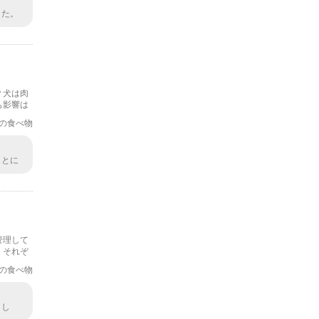
した。
めるわ
？犬は肉
も影響は
の食べ物
ことに
件をち
管理して
、それぞ
の食べ物
まし