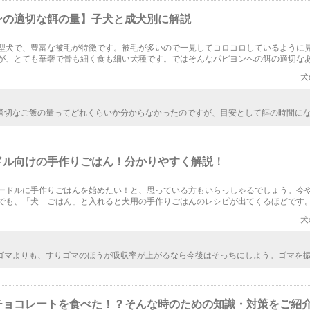
ンの適切な餌の量】子犬と成犬別に解説
型犬で、豊富な被毛が特徴です。被毛が多いので一見してコロコロしているように
が、とても華奢で骨も細く食も細い犬種です。ではそんなパピヨンへの餌の適切な
、成長に合わせてみてみましょう。
犬
適切なご飯の量ってどれくらいか分からなかったのですが、目安として餌の時間にな
食べきらなかったら、片づけるようすればいいと知って助かりました。今度からは時
と思います。
ドル向けの手作りごはん！分かりやすく解説！
ードルに手作りごはんを始めたい！と、思っている方もいらっしゃるでしょう。今
でも、「犬 ごはん」と入れると犬用の手作りごはんのレシピが出てくるほどです
はんは、一つ間違えると、犬に食べさせてはいけない食材や栄養不足になってしま
犬
は、トイプードルの手作りごはんについて調べました。
ゴマよりも、すりゴマのほうが吸収率が上がるなら今後はそっちにしよう。ゴマを
だったけど、すりごまにしよう。手でやるのは、流石に私の体力が持たないから、
ごまにしてもらおう。
チョコレートを食べた！？そんな時のための知識・対策をご紹