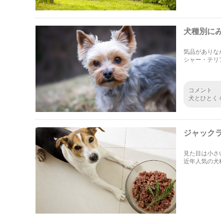
犬種別に
気品がありな
シャー・テリ
でしょうか？
コメント
犬とひとく
生きしやす
秘訣などあ
ジャック
見た目は小さ
近年人気の犬
ょう。回数や