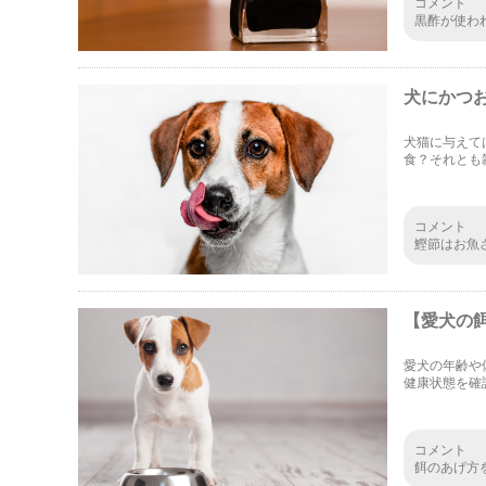
コメント
黒酢が使わ
でもこれは
けですし、
犬にかつ
犬猫に与えて
食？それとも
ないのでしょ
コメント
鰹節はお魚
なるのか。
ゃんと守ら
【愛犬の
愛犬の年齢や
健康状態を確
れにあった餌
コメント
餌のあげ方
た。何か間