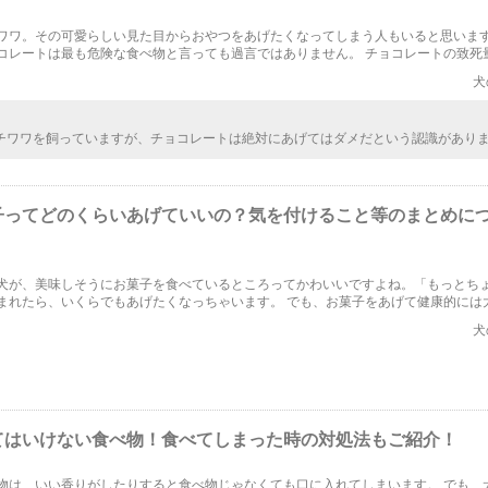
ワワ。その可愛らしい見た目からおやつをあげたくなってしまう人もいると思います
コレートは最も危険な食べ物と言っても過言ではありません。 チョコレートの致死
食べてしまったときの対処法等をご紹介いたします。
犬
チワワを飼っていますが、チョコレートは絶対にあげてはダメだという認識があり
、チョコレートは犬が届きそうにない場所にしまっておいて、食べカスなどが絶対
気を配っています。
子ってどのくらいあげていいの？気を付けること等のまとめに
犬が、美味しそうにお菓子を食べているところってかわいいですよね。「もっとち
まれたら、いくらでもあげたくなっちゃいます。 でも、お菓子をあげて健康的には
と気になりますよね。今回は犬にお菓子をあげる理由や、お菓子の選び方、あげ方
犬
。
てはいけない食べ物！食べてしまった時の対処法もご紹介！
物は、いい香りがしたりすると食べ物じゃなくても口に入れてしまいます。 でも、