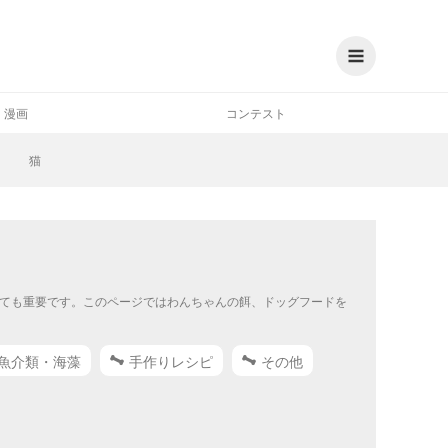
漫画
コンテスト
猫
ても重要です。このページではわんちゃんの餌、ドッグフードを
魚介類・海藻
手作りレシピ
その他