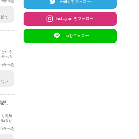
の食べ物
Twitterをフォロー
は補え
instagramをフォロー
はずで
lineをフォロー
メという
や食べ方
の食べ物
ゃない
ったら
解説。
にも黒酢
な効果が
の食べ物