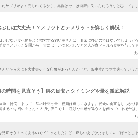
れたサプリがよく売られてるから、黒酢はやっぱ健康に良いんだろうなと思ってま
人間に対してのこと。犬に与える際は飼い主が判断して、与えるか与えないかを決
必要不可欠なものでもないとなると、犬には与える必要はなさそうです。
おぶしは大丈夫！？メリットとデメリットを詳しく解説！
はいけない食べ物をよく検索する飼い主さんは、非常に多いのではないでしょうか
雑食？といった疑問から、犬には、かつおぶしなどの人が食べられる食材を与えて
うか？またかつおぶしを与えるデメリット、メリットについても解説します。
犬
さんだから犬にも大丈夫そうな印象があったんだけど、条件付きで大丈夫っていう
ワンワンに、鰹節しか食べないぞ！ってなられても困るから、もしも出すなら、条
ないといけないよね。
餌の時間を見直そう】餌の目安とタイミングや量を徹底解説！
体重、持病によって、餌の時間や量、種類は違ってきます。愛犬の食事をしっかり
認するのは飼い主さんの大切な役目です！種類や年齢が違う犬を飼っている場合は
と時間を見直してみましょう！
犬
を見直そう！ってあるのでドキッとしたけど、正しいあげかたをしていてほっとし
違ってたらどうしようってドキドキしちゃいましたよ。