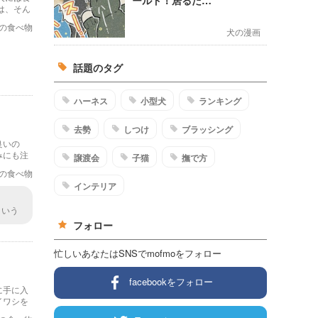
は、そん
の食べ物
犬の漫画
話題のタグ
ハーネス
小型犬
ランキング
去勢
しつけ
ブラッシング
良いの
みにも注
譲渡会
子猫
撫で方
の食べ物
インテリア
という
んです
フォロー
忙しいあなたはSNSでmofmoをフォロー
facebookをフォロー
に手に入
イワシを