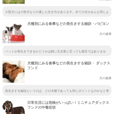
小型犬には小型犬なりの適した生き方があります。全ての犬がみんな同じよ
うなものだと思うのではなく、その犬の特徴をよくよく考えて育ててあげら
れると良いですよね。長生きの秘訣は飼い主次第ではないかと思います。
犬種別にみる食事などの長生きする秘訣・パピヨン
犬の健康
ペットが長生きできるかどうかは飼い主次第と言っても過言ではありませ
ん。小さい頃からこつこつと健康維持のための行動をしていけば、いずれは
それが大きな財産になるわけです。老化してからいろいろと気づいても遅い
犬種別にみる食事などの長生きする秘訣・ ダックス
ので、早めに考えておきたいですね。
フンド
犬の健康
長生きする秘訣というのは、どの犬種であっても同じポイントなのかなと考
えていましたが、犬種によって、秘訣が異なっているのですね。知らなかっ
たので、きちんとダックスフンドのみに限らず、犬種別の秘訣を学んで、少
日常生活には危険がいっぱい！ミニチュアダックス
しでも元気に生きられる期間を延ばしてあげたいですね。
フンドの中毒症状