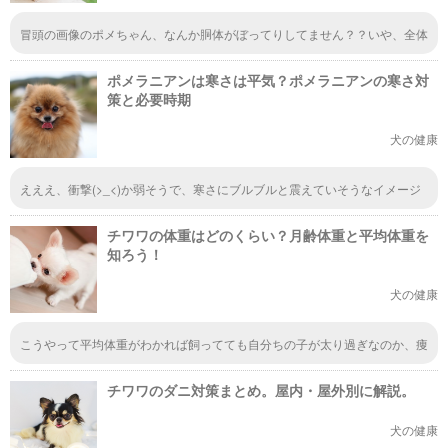
冒頭の画像のポメちゃん、なんか胴体がぼってりしてません？？いや、全体
的に太いような。ポメちゃんってこんなにぷくぷくしてるんでしたかしら。
ふくよかですね、なんだか。こういう体型も意外と可愛いような気もしてき
ポメラニアンは寒さは平気？ポメラニアンの寒さ対
たです。
策と必要時期
犬の健康
えええ、衝撃(>_<)か弱そうで、寒さにブルブルと震えていそうなイメージ
あったから、寒がりさんって勝手に思ってた！でも寒さに強いらしくて、見
た目によらないわね。寒さに強いって聞くと、か弱そうなイメージが少し薄
チワワの体重はどのくらい？月齢体重と平均体重を
らいだ。
知ろう！
犬の健康
こうやって平均体重がわかれば飼ってても自分ちの子が太り過ぎなのか、痩
せすぎなのかがわかるので助かります。それにしてもチワワってちいさいね
ー
チワワのダニ対策まとめ。屋内・屋外別に解説。
犬の健康