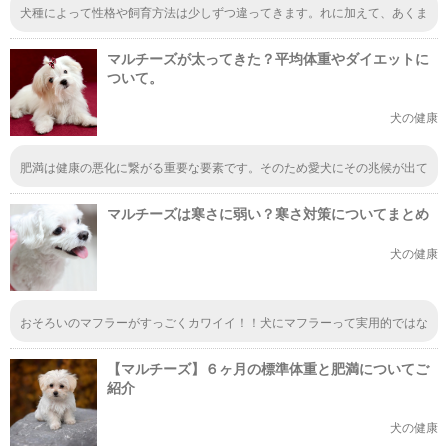
犬種によって性格や飼育方法は少しずつ違ってきます。れに加えて、あくま
で平均的な数値なので個体によって変わりますが、大型犬ほど寿命が長いと
言われています。ただ、どんな犬種だろうとどの子も長生きしてほしいです
マルチーズが太ってきた？平均体重やダイエットに
よね。
ついて。
犬の健康
肥満は健康の悪化に繋がる重要な要素です。そのため愛犬にその兆候が出て
きたら早めの改善が必要になってきます。一見すると肥満かどうか判断しづ
らい犬もいますが、体重をチェックしておいて気づけるようにしたいです
マルチーズは寒さに弱い？寒さ対策についてまとめ
ね。
犬の健康
おそろいのマフラーがすっごくカワイイ！！犬にマフラーって実用的ではな
いと思うんだけど、ファッションとしてはすごく好きだなって思います！
【マルチーズ】６ヶ月の標準体重と肥満についてご
紹介
犬の健康