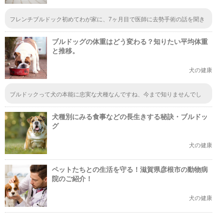
フレンチブルドック初めてわが家に、7ヶ月目で医師に去勢手術の話を聞き
迷ってます、後フレブルの特長でゼイゼイするのでノド手術をした方がいい
と医師に告げられてます麻酔のついでに一緒にと考えていますがノドの手術
ブルドッグの体重はどう変わる？知りたい平均体重
が心配で病院は選んだ方がいいのでしようか？
と推移。
犬の健康
ブルドックって犬の本能に忠実な犬種なんですね、今まで知りませんでし
た。勉強になります。また、平均的な体重は25kgということで大体250グラ
ム程度のフードを与えると良いとのこと。ワンちゃんのためにも適正な量を
犬種別にみる食事などの長生きする秘訣・ブルドッ
知ることは大事ですね。
グ
犬の健康
ペットたちとの生活を守る！滋賀県彦根市の動物病
院のご紹介！
犬の健康