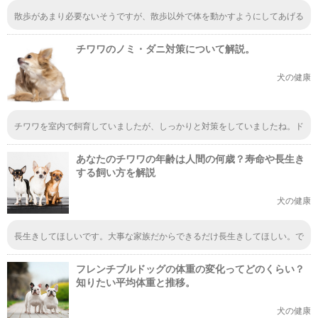
散歩があまり必要ないそうですが、散歩以外で体を動かすようにしてあげる
と良いみたいですね。ダイエットにもつながりますし、健康の維持にもつな
がると思うので日々の運動は大切だと思います。遊びの中で楽しく運動させ
チワワのノミ・ダニ対策について解説。
たいものです。
犬の健康
チワワを室内で飼育していましたが、しっかりと対策をしていましたね。ド
ッグラン、ドッグカフェ、ペットホテルを利用する時は、必ずマナーとして
ノミ・ダニ駆除の対策が必要だったので、いつも対策をしてお出かけしてい
あなたのチワワの年齢は人間の何歳？寿命や長生き
ました。
する飼い方を解説
犬の健康
長生きしてほしいです。大事な家族だからできるだけ長生きしてほしい。で
も願うだけじゃなく、実際に長生きできるように健康で過ごせるように飼い
主が気を配らないといけないことが沢山なんですね。
フレンチブルドッグの体重の変化ってどのくらい？
知りたい平均体重と推移。
犬の健康