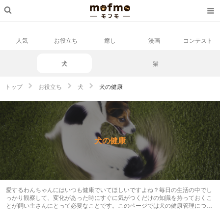
人気
お役立ち
癒し
漫画
コンテスト
犬
猫
トップ
お役立ち
犬
犬の健康
犬の健康
愛するわんちゃんにはいつも健康でいてほしいですよね？毎日の生活の中でし
っかり観察して、変化があった時にすぐに気がつくだけの知識を持っておくこ
とが飼い主さんにとって必要なことです。このページでは犬の健康管理につい
てまとめています。参考にして散歩するときやお手入れする時にチェックして