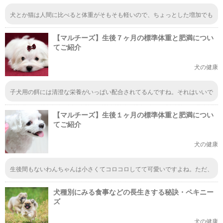
犬とか猫は人間に比べると体重がそもそも軽いので、ちょっとした増加でも
肥満になっちゃうんだよね。適正体重を守ることはマルチーズに限った事じ
ゃなく健康には必要なことだから注意しないとね
【マルチーズ】生後７ヶ月の標準体重と肥満につい
てご紹介
犬の健康
子犬用の餌には清澄な栄養がいっぱい配合されてるんですね。それはいいで
すね。育つにはちゃんと栄養が大事ですもんね。栄養も大事、適正体重を維
持するのも大事。なので、餌には気を使うよう、より心がけます。
【マルチーズ】生後１ヶ月の標準体重と肥満につい
てご紹介
犬の健康
生後間もないわんちゃんは小さくてコロコロしてて可愛いですよね。ただ、
可愛いからといって甘やかして、食事をあげてばかりはいけません。そのと
きにあった適正体型が大きく崩れるのは病気に繋がります。愛犬の健康はち
犬種別にみる食事などの長生きする秘訣・ペキニー
ゃんと管理していきたいですね。
ズ
犬の健康