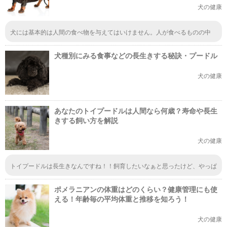
犬の健康
犬には基本的は人間の食べ物を与えてはいけません。人が食べるものの中
に、犬にとって中毒を起こしてしまうものが含まれているためです。知らず
に与えてたら怖いですよね。愛犬の命を守るためにも、ダメなものは何か知
犬種別にみる食事などの長生きする秘訣・プードル
っておきたいですね。
犬の健康
あなたのトイプードルは人間なら何歳？寿命や長生
きする飼い方を解説
犬の健康
トイプードルは長生きなんですね！！飼育したいなぁと思ったけど、やっぱ
り別れをついつい考えてしまって、飼育する前から想像しただけで気持ちが
つらくなっちゃうけど、それだけ長く行きられるなら飼育するだけの価値が
ポメラニアンの体重はどのくらい？健康管理にも使
あるかなぁ。
える！年齢毎の平均体重と推移を知ろう！
犬の健康