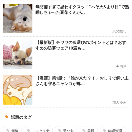
無防備すぎて思わずクスッ！“へそ天&より目”で熟
睡しちゃった豆柴くんが…
犬の癒し
【最新版】チワワの服選びのポイントとは？おす
すめの防寒ウェア10選も…
犬用品
【漫画】第1話：「誰か来た？！」おしりで飼い主
さんを守るニャンコが尊…
猫の漫画
話題のタグ
価格
ミックス犬
遊び方
里親
体調管理