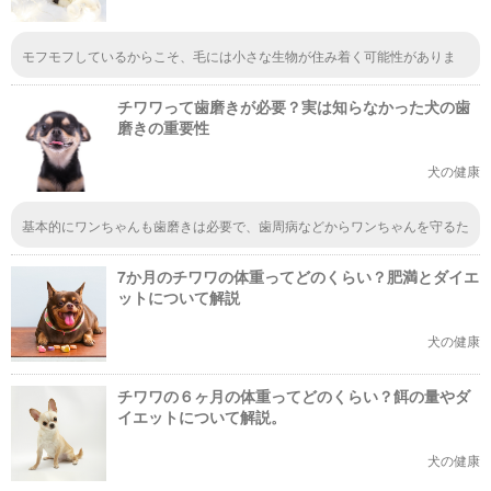
モフモフしているからこそ、毛には小さな生物が住み着く可能性がありま
す。ダニなんて住み着かれたらたまったもんじゃないですよね。そうなった
らほんとに可哀想です。対策は早めにしておいて、愛犬が苦しむことのない
チワワって歯磨きが必要？実は知らなかった犬の歯
ようにしたいですね。
磨きの重要性
犬の健康
基本的にワンちゃんも歯磨きは必要で、歯周病などからワンちゃんを守るた
めです。チワワは特に歯が小さいので注意して歯磨きをする必要がありま
す。また、臆病かつ、気が強いので、歯磨きに慣れるまでは暴れるかもしれ
7か月のチワワの体重ってどのくらい？肥満とダイエ
ないので気をつけて。
ットについて解説
犬の健康
チワワの６ヶ月の体重ってどのくらい？餌の量やダ
イエットについて解説。
犬の健康