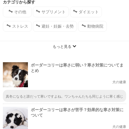
あげてくださいね！
カテゴリから探す
その他
サプリメント
ダイエット
ストレス
避妊・妊娠・去勢
動物病院
もっと見る
ボーダーコリーは寒さに弱い？寒さ対策についてま
とめ
犬の健康
真冬になると誰だって寒いですよね。ワンちゃんたちも同じように寒く感じ
るものです。体毛がコートのように暖かくしてくれると思いがちですがそう
ではないことも…。風邪を引かないようにしっかりと対策しておきたいです
ボーダーコリーは寒さが苦手？効果的な寒さ対策に
ね。
ついて
犬の健康