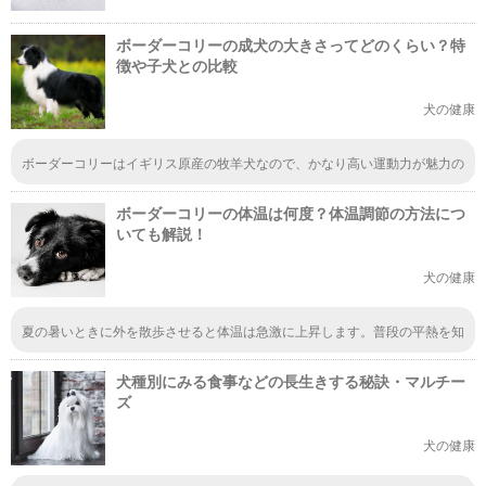
ボーダーコリーの成犬の大きさってどのくらい？特
徴や子犬との比較
犬の健康
ボーダーコリーはイギリス原産の牧羊犬なので、かなり高い運動力が魅力の
一つだと思います。もしも飼う場合にはしっかりと散歩をさせることが重要
ですね。肥満体質になると健康面だけではなく、怪我にもなりやすいので注
ボーダーコリーの体温は何度？体温調節の方法につ
意ですね。
いても解説！
犬の健康
夏の暑いときに外を散歩させると体温は急激に上昇します。普段の平熱を知
らないと、それで脱水症状になっても気づきませんよね。体温は体調管理を
する際の１つの目安となります。日頃から体温の変化には気を付けたいです
犬種別にみる食事などの長生きする秘訣・マルチー
ね。
ズ
犬の健康