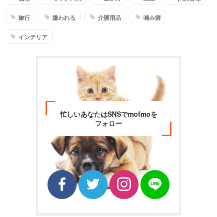
旅行
嫌われる
介護用品
噛み癖
インテリア
忙しいあなたはSNSでmofmoを
フォロー