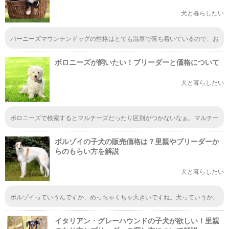
犬と暮らしたい
バーニーズマウンテンドッグの性格はとても温厚で落ち着いているので、お
子さんがいても安心ということでしょうか。スイス生まれのワンちゃんとい
うことで、サイズはすこし大きめですね。いつかこんなワンちゃんを飼って
ボロニーズが飼いたい！ブリーダーと価格について
みたいな。
犬と暮らしたい
ボロニーズで検索するとマルチーズだったり区別がつかないなぁ。マルチー
ズと何が違うんだろ。一緒に見えちゃうんだよなぁ。
ボルゾイの子犬の販売価格は？里親やブリーダーか
らのもらい方を解説
犬と暮らしたい
ボルゾイっていうんですか、めっちゃくちゃ大きいですね。犬っていうか、
もう獣って感じだね。たまにこんな感じの大きな犬を見かけるけど、飼うの
大変だろうな～
イタリアン・グレーハウンドの子犬が欲しい！里親