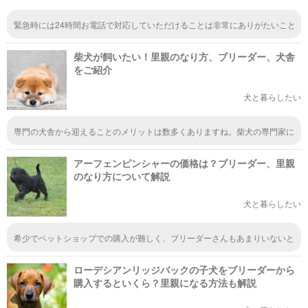
緊急時には24時間お電話で対応していただけることは非常にありがたいこと
ですし、と同時にいつでも頼れる存在があることで安心感が全然違います。
特に初めて犬を飼う場合などは、心配などがたくさんあるでしょうから、心
柴犬が飼いたい！里親のなり方、ブリーダー、犬舎
強いです。
をご紹介
犬と暮らしたい
専門の犬舎から迎えることのメリットは数多くありますね。柴犬の専門家に
質問したりアドバイスがもらえたりできることは心強く感じます。迎え入れ
た後のフォロー・ケアをしてくださる面はとてもプラスなことですよね。
アーフェンピンシャーの価格は？ブリーダー、里親
のなり方について解説
犬と暮らしたい
希少でペットショップでの購入が難しく、ブリーダーさんもあまりいないと
なると、この珍しいアーフェンピンシャーを飼い育てるのは難しいようです
ね。ネットを使って里親になるというのが今のところの、受け入れの形にな
ローデシアンリッジバックの子犬をブリーダーから
るんですね。
購入するといくら？里親になる方法も解説