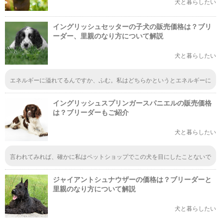
犬と暮らしたい
イングリッシュセッターの子犬の販売価格は？ブリ
ーダー、里親のなり方について解説
犬と暮らしたい
エネルギーに溢れてるんですか、ふむ。私はどちらかというとエネルギーに
満ち溢れてなくて、活発的な方ではないですし、あまり外へも行かない方な
ので、エネルギーに溢れているこのイングリッシュセッターを育てるにはふ
イングリッシュスプリンガースパニエルの販売価格
さわしくないですね。いっぱい散歩できないと、ストレスたまっちゃうでし
ょうから。
は？ブリーダーもご紹介
犬と暮らしたい
言われてみれば、確かに私はペットショップでこの犬を目にしたことないで
すねぇ。大きさがあるから、お店にはいないのか。お店にいる子で、大きい
子はそんなにいないもんね。特別スペースに、たまにいたりすることもある
ジャイアントシュナウザーの価格は？ブリーダーと
けど、基本的に小さめの子が多いよね。
里親のなり方について解説
犬と暮らしたい