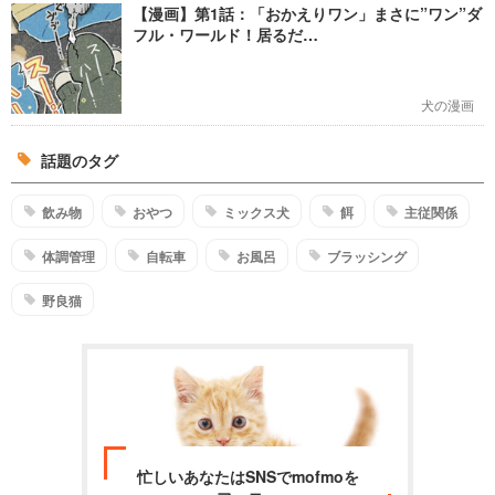
【漫画】第1話：「おかえりワン」まさに”ワン”ダ
フル・ワールド！居るだ…
犬の漫画
話題のタグ
飲み物
おやつ
ミックス犬
餌
主従関係
体調管理
自転車
お風呂
ブラッシング
野良猫
忙しいあなたはSNSでmofmoを