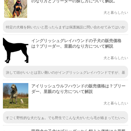
のなり方とブリーダーの探し方について解説。
犬と暮らしたい
特定の犬種を飼いたいと思ったらまずは保護施設に問い合わせてみてはいか
がでしょうか。経済的にリーズナブルでありますし、何よりも命を救うこと
に繋がります。新たにショップなどで購入を検討する前に、里親について１
イングリッシュグレイハウンドの子犬の販売価格
度考えてみるのも良いですよ。
は？ブリーダー、里親のなり方について解説
犬と暮らしたい
決して頭がいいとは言い難いのがイングリッシュグレイハウンドですが、基
本穏やかでとても優しい犬です。 散歩の時に突然立ち止まってちっとも動
かない事や、一度来た道を戻るのが嫌いで、これまた動かなくなってしまう
アイリッシュウルフハウンドの販売価格は？ブリー
ことがよくあったり、 小動物（猫や子犬や小型犬も）を追いかけて捕まえ
ようとする事があるので気をつけないといけません。 可能であれば、海外
ダー、里親のなり方について解説
でドッグレースを引退したたくさんのイングリッシュグレイハウンドが里親
を探しているので、ブリーダーが出現してたくさん子犬を”売る”なんていう
犬と暮らしたい
事が起こらない事を願っています。 なんとか海外から引き取れるシステム
があればいいのですが、それがないのが現状なのでどうしようもないのです
が。。
すごく野性的な犬だなぁ。でも野生でこんな犬がいたら毛が絡まってたいへ
んなことになっちゃいそう。相当毛の手入れは必要な犬種ですよね。見た目
に反して手入れの欠かせない犬なんでしょうね。