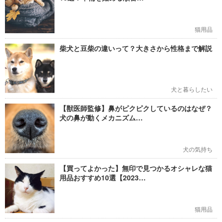
猫用品
柴犬と豆柴の違いって？大きさから性格まで解説
犬と暮らしたい
【獣医師監修】鼻がピクピクしているのはなぜ？
犬の鼻が動くメカニズム…
犬の気持ち
【買ってよかった】無印で見つかるオシャレな猫
用品おすすめ10選【2023…
猫用品