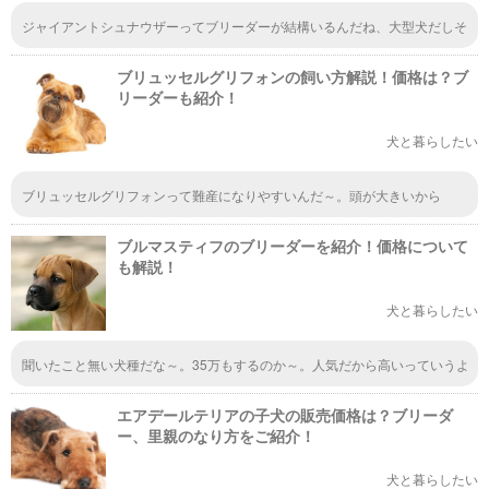
ジャイアントシュナウザーってブリーダーが結構いるんだね、大型犬だしそ
んなに需要が無いかと思ったけど私が見かけないだけで人気の犬種なのかな
ブリュッセルグリフォンの飼い方解説！価格は？ブ
リーダーも紹介！
犬と暮らしたい
ブリュッセルグリフォンって難産になりやすいんだ～。頭が大きいから
か・・・出産が大変なのは可哀想ですね。凄く可愛いから飼育したけど、繁
殖が大変なんだ。
ブルマスティフのブリーダーを紹介！価格について
も解説！
犬と暮らしたい
聞いたこと無い犬種だな～。35万もするのか～。人気だから高いっていうよ
りは、希少な犬だから高いって感じなんだろうな。50kgにもなる犬は飼育
できる人が限られてるね。
エアデールテリアの子犬の販売価格は？ブリーダ
ー、里親のなり方をご紹介！
犬と暮らしたい