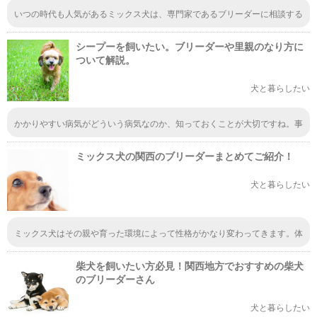
いつの時代も人気があるミックス犬は、専門家であるブリーダーに相談する
のが一番ですよね。子犬の性格もミックスだと結構変わってきますし、親の
性格や育った環境が子犬の性格にも影響するので、まずは現地で確認がおす
シープーを飼いたい。ブリーダーや里親のなり方に
すめかも。
ついて解説。
犬と暮らしたい
かかりやすい病気がどういう病気なのか、知っておくことが大切ですね。事
前に知っておくことで、予防策を講じやすくなるので、それが犬のためにな
ると思うのです。ある程度は知識を持っておかねばなりませんね。
ミックス犬の関西のブリーダーまとめてご紹介！
犬と暮らしたい
ミックス犬はその親や育った環境によって性格がかなり変わってきます。体
が強い弱いなども、ブリーダーさんに確認するのが一番なので、まずは訪ね
て相談するのがいいと思います。ブリーダーさんの人間性も確認しておきた
柴犬を飼いたい方必見！関西地方でおすすめの柴犬
い項目の一つです。
のブリーダーさん
犬と暮らしたい