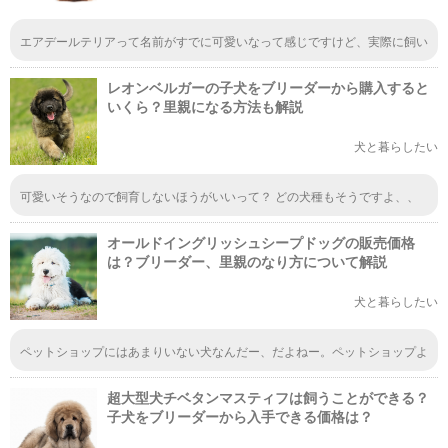
エアデールテリアって名前がすでに可愛いなって感じですけど、実際に飼い
たい場合は、ブリーダーさんから買い取る方法が一番安心な気がするな。実
際に飼ってから生まれた疑問とかも相談しやすいのでいいんじゃないかな。
レオンベルガーの子犬をブリーダーから購入すると
いくら？里親になる方法も解説
犬と暮らしたい
可愛いそうなので飼育しないほうがいいって？ どの犬種もそうですよ、、
勝手にミックス交配させて、成犬になったら放棄するのが日本人じゃないで
すか。 ほんとに動物好きなら飼うなんてしないわ
オールドイングリッシュシープドッグの販売価格
は？ブリーダー、里親のなり方について解説
犬と暮らしたい
ペットショップにはあまりいない犬なんだー、だよねー。ペットショップよ
く足運んでるけど、見たことないんだもん、納得。でも、なんでペットショ
ップにはいないの？
超大型犬チベタンマスティフは飼うことができる？
子犬をブリーダーから入手できる価格は？