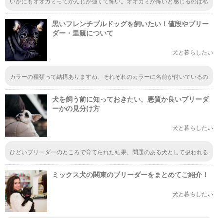
いかにもオオカミってかんじが強くて怖い。オオカミが怖いと感じるのは私
だけ？ワイルドを通り越して怖い。オオカミ犬って名前だけど、ルックスは
ほぼオオカミ。
黒いフレンチブルドッグを飼いたい！値段やブリー
ダー・里親について
犬と暮らしたい
カラーの種類って結構ありますね。それぞれのカラーに名前が付いているの
も初めて知りました。ハニーパイド、片パンチとかは印象的でした。それぞ
れの写真があったら、よかったなぁと思いましたが、希少なら写真も見つか
犬を飼う前に知っておきたい。悪質か良いブリーダ
りにくいのかもですね。
ーかの見分け方
犬と暮らしたい
ひどいブリーダーのところで育てられた結果、問題のある犬として扱われる
ことがあります。犬に罪はないのにほんとに可哀想ですよね。育ってきた環
境によって、そんな扱いを受けることがないようにしてほしいものです。
ミックス犬の関東のブリーダーをまとめてご紹介！
犬と暮らしたい