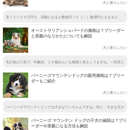
犬と暮らしたい
安くて１００万円で、高額になると数億円って（ ; ; ）数億円にもなると、
どんな人が買うのか知りたくなる。起業家とか投資家とか、株をしてる人と
かになるの？全くイメージできない。桁がすごすぎ
オーストラリアンシェパードの価格は？ブリーダー
と里親のなりかたについても解説
犬と暮らしたい
毛の色が三色で、印象的。ミケ猫みたいな模様と色をしてますね。一回見た
ら焼き付いて、絶対忘れなさそう。三色でマーブルっぽい。あと、耳が前に
タラーンってなってるのも独特じゃない？垂れ耳垂れ耳。
バーニーズマウンテンドッグの販売価格は？ブリー
ダーもご紹介
犬と暮らしたい
バーニーズマウンテンドッグは大きなワンちゃんですね。特に、大きな犬が
人気の欧米では、バーニーズマウンテンドッグを飼うのが憧れという人も多
いと聞きます。日本の小さなマンションではまず無理でしょうけどね。
バーニーズ マウンテン ドッグの子犬の値段は？ブリ
ーダーや里親になる方法も解説